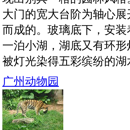
大门的宽大台阶为轴心展
而成的。玻璃底下，安装
一泊小湖，湖底又有环形
被灯光染得五彩缤纷的湖水，
广州动物园