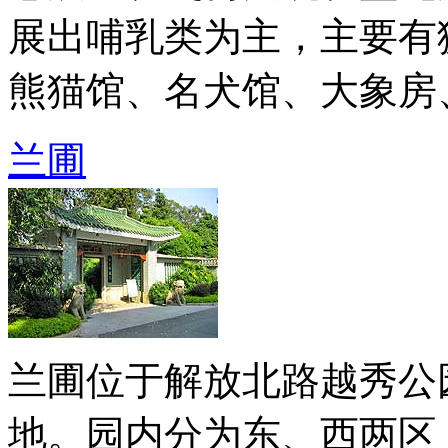
展出哺乳类为主，主要有
熊猫馆、名犬馆、大象房、长 
兰圃
兰圃位于解放北路越秀公
地。园内分为东、西两区