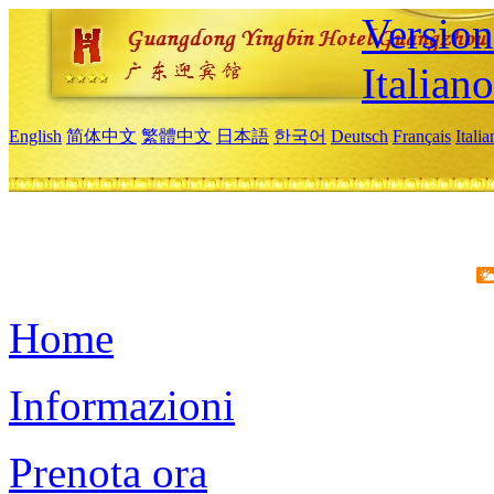
Version
Italiano
English
简体中文
繁體中文
日本語
한국어
Deutsch
Français
Itali
Home
Informazioni
Prenota ora