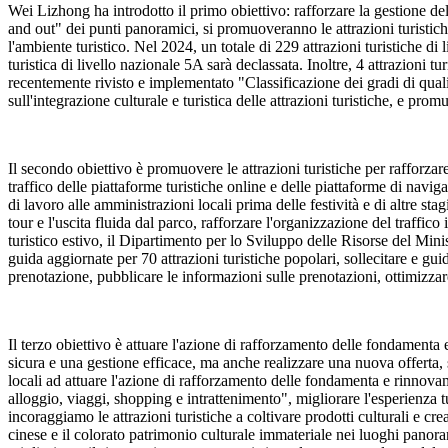
Wei Lizhong ha introdotto il primo obiettivo: rafforzare la gestione del li
and out" dei punti panoramici, si promuoveranno le attrazioni turistiche 
l'ambiente turistico. Nel 2024, un totale di 229 attrazioni turistiche di
turistica di livello nazionale 5A sarà declassata. Inoltre, 4 attrazioni 
recentemente rivisto e implementato "Classificazione dei gradi di qualità
sull'integrazione culturale e turistica delle attrazioni turistiche, e pr
Il secondo obiettivo è promuovere le attrazioni turistiche per rafforzare 
traffico delle piattaforme turistiche online e delle piattaforme di navigaz
di lavoro alle amministrazioni locali prima delle festività e di altre sta
tour e l'uscita fluida dal parco, rafforzare l'organizzazione del traffico
turistico estivo, il Dipartimento per lo Sviluppo delle Risorse del Mini
guida aggiornate per 70 attrazioni turistiche popolari, sollecitare e guid
prenotazione, pubblicare le informazioni sulle prenotazioni, ottimizzare
Il terzo obiettivo è attuare l'azione di rafforzamento delle fondamenta 
sicura e una gestione efficace, ma anche realizzare una nuova offerta,
locali ad attuare l'azione di rafforzamento delle fondamenta e rinnovament
alloggio, viaggi, shopping e intrattenimento", migliorare l'esperienza
incoraggiamo le attrazioni turistiche a coltivare prodotti culturali e cr
cinese e il colorato patrimonio culturale immateriale nei luoghi panora