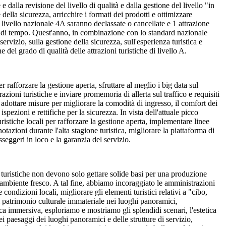
e dalla revisione del livello di qualità e dalla gestione del livello "in
della sicurezza, arricchire i formati dei prodotti e ottimizzare
di livello nazionale 4A saranno declassate o cancellate e 1 attrazione
imite di tempo. Quest'anno, in combinazione con lo standard nazionale
rvizio, sulla gestione della sicurezza, sull'esperienza turistica e
 del grado di qualità delle attrazioni turistiche di livello A.
r rafforzare la gestione aperta, sfruttare al meglio i big data sul
razioni turistiche e inviare promemoria di allerta sul traffico e requisiti
 ad adottare misure per migliorare la comodità di ingresso, il comfort dei
spezioni e rettifiche per la sicurezza. In vista dell'attuale picco
ristiche locali per rafforzare la gestione aperta, implementare linee
otazioni durante l'alta stagione turistica, migliorare la piattaforma di
seggeri in loco e la garanzia del servizio.
ni turistiche non devono solo gettare solide basi per una produzione
 ambiente fresco. A tal fine, abbiamo incoraggiato le amministrazioni
condizioni locali, migliorare gli elementi turistici relativi a "cibo,
l patrimonio culturale immateriale nei luoghi panoramici,
tica immersiva, esploriamo e mostriamo gli splendidi scenari, l'estetica
i paesaggi dei luoghi panoramici e delle strutture di servizio,