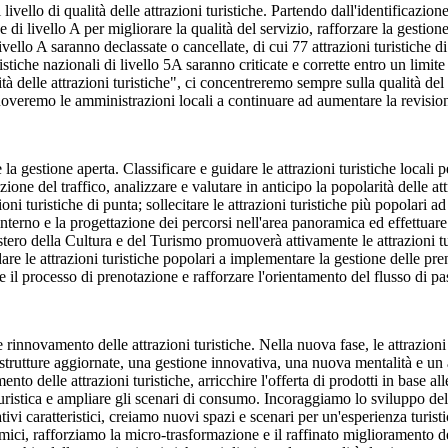
vello di qualità delle attrazioni turistiche. Partendo dall'identificazione 
di livello A per migliorare la qualità del servizio, rafforzare la gestione 
 livello A saranno declassate o cancellate, di cui 77 attrazioni turistiche 
turistiche nazionali di livello 5A saranno criticate e corrette entro un l
 delle attrazioni turistiche", ci concentreremo sempre sulla qualità del se
omuoveremo le amministrazioni locali a continuare ad aumentare la revisione
la gestione aperta. Classificare e guidare le attrazioni turistiche locali pe
ione del traffico, analizzare e valutare in anticipo la popolarità delle att
gioni turistiche di punta; sollecitare le attrazioni turistiche più popolari
 interno e la progettazione dei percorsi nell'area panoramica ed effettuare i
stero della Cultura e del Turismo promuoverà attivamente le attrazioni tu
are le attrazioni turistiche popolari a implementare la gestione delle pren
 il processo di prenotazione e rafforzare l'orientamento del flusso di pas
e rinnovamento delle attrazioni turistiche. Nella nuova fase, le attrazio
 strutture aggiornate, una gestione innovativa, una nuova mentalità e un
o delle attrazioni turistiche, arricchire l'offerta di prodotti in base alle 
 turistica e ampliare gli scenari di consumo. Incoraggiamo lo sviluppo de
eativi caratteristici, creiamo nuovi spazi e scenari per un'esperienza turis
mici, rafforziamo la micro-trasformazione e il raffinato miglioramento de