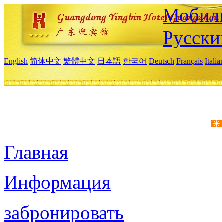
Мобиль
Русски
English
简体中文
繁體中文
日本語
한국어
Deutsch
Français
Itali
Главная
Информация
забронировать