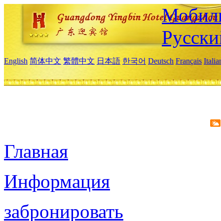
Мобиль
Русски
English
简体中文
繁體中文
日本語
한국어
Deutsch
Français
Itali
Главная
Информация
забронировать