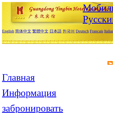
Мобиль
Русски
English
简体中文
繁體中文
日本語
한국어
Deutsch
Français
Itali
Главная
Информация
забронировать