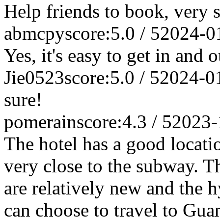
Help friends to book, very s
abmcpy
score:5.0 / 5
2024-0
Yes, it's easy to get in and o
Jie0523
score:5.0 / 5
2024-0
sure!
pomerain
score:4.3 / 5
2023-
The hotel has a good locatio
very close to the subway. Th
are relatively new and the 
can choose to travel to Gua