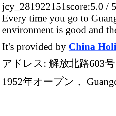
jcy_281922151
score:5.0 / 
Every time you go to Guan
environment is good and the
It's provided by
China Hol
アドレス: 解放北路603
1952年オープン， Guangdong 