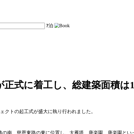
?
泊
正式に着工し、総建築面積は13
ジェクトの起工式が盛大に執り行われました。
路の南、慈恩東路の東に位置し、大雁塔、唐楽園、唐楽園とい