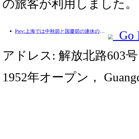
の旅客が利用しました。
Prev:上海では中秋節と国慶節の連休の最初の4日間で1,511万人を超える観光客が訪れ、前年比20%以上増加した。
Go 
アドレス: 解放北路603
1952年オープン， Guangdong 