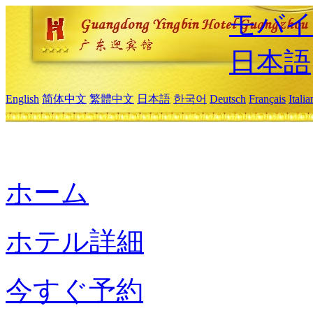
モバイ
日本語
English
简体中文
繁體中文
日本語
한국어
Deutsch
Français
Itali
ホーム
ホテル詳細
今すぐ予約