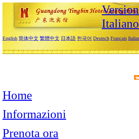
Version
Italiano
English
简体中文
繁體中文
日本語
한국어
Deutsch
Français
Itali
Home
Informazioni
Prenota ora