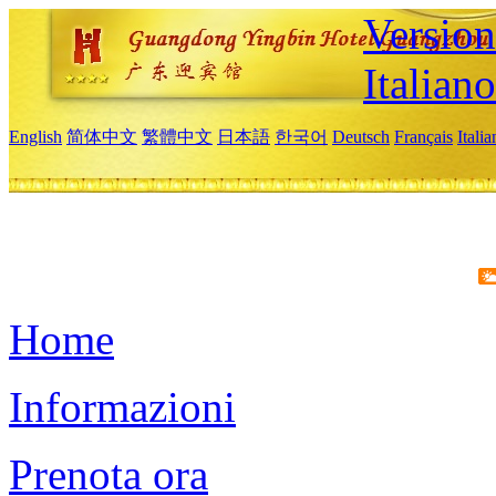
Version
Italiano
English
简体中文
繁體中文
日本語
한국어
Deutsch
Français
Itali
Home
Informazioni
Prenota ora