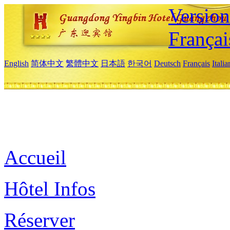
Versio
Françai
English
简体中文
繁體中文
日本語
한국어
Deutsch
Français
Itali
Accueil
Hôtel Infos
Réserver