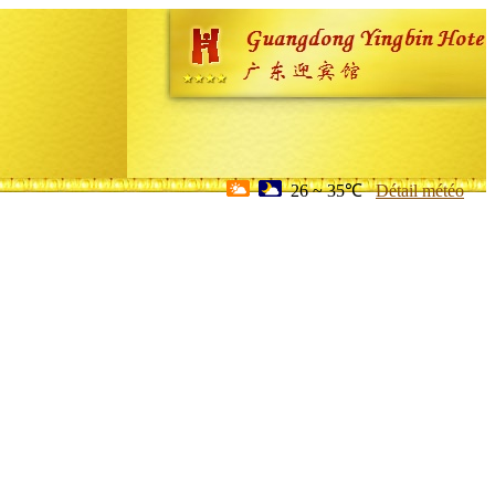
26 ~ 35℃
Détail météo