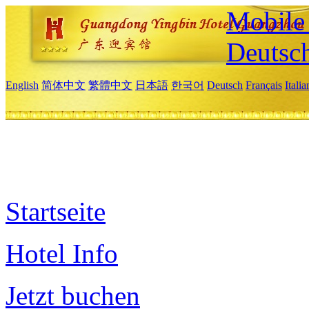
Mobile 
Deutsc
English
简体中文
繁體中文
日本語
한국어
Deutsch
Français
Itali
Startseite
Hotel Info
Jetzt buchen