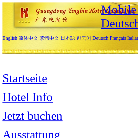
Mobile 
Deutsc
English
简体中文
繁體中文
日本語
한국어
Deutsch
Français
Itali
Startseite
Hotel Info
Jetzt buchen
Ausstattung