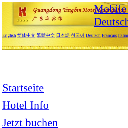
Mobile 
Deutsc
English
简体中文
繁體中文
日本語
한국어
Deutsch
Français
Itali
Startseite
Hotel Info
Jetzt buchen