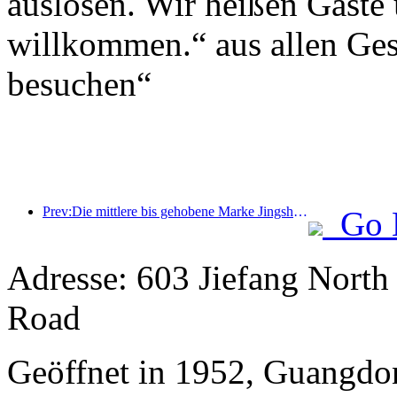
auslösen. Wir heißen Gäste
willkommen.“ aus allen Gese
besuchen“
Prev:Die mittlere bis gehobene Marke Jingsheng Hotel sticht offiziell in See und eröffnet ein neues Modell der Integration von E-Sport, Kultur und Tourismus
Go 
Adresse: 603 Jiefang North
Road
Geöffnet in 1952, Guangdo