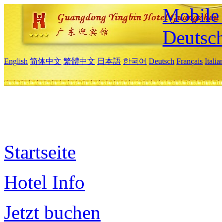
Mobile 
Deutsc
English
简体中文
繁體中文
日本語
한국어
Deutsch
Français
Itali
Startseite
Hotel Info
Jetzt buchen