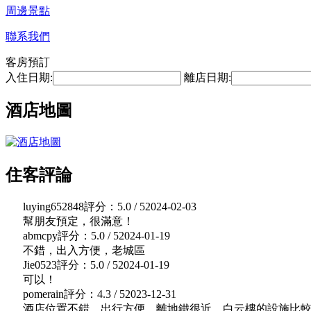
周邊景點
聯系我們
客房預訂
入住日期:
離店日期:
酒店地圖
住客評論
luying652848
評分：5.0 / 5
2024-02-03
幫朋友預定，很滿意！
abmcpy
評分：5.0 / 5
2024-01-19
不錯，出入方便，老城區
Jie0523
評分：5.0 / 5
2024-01-19
可以！
pomerain
評分：4.3 / 5
2023-12-31
酒店位置不錯，出行方便，離地鐵很近，白云樓的設施比