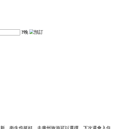
?
晚
較新，衛生也挺好，去廣州旅游可以選擇，下次還會入住。