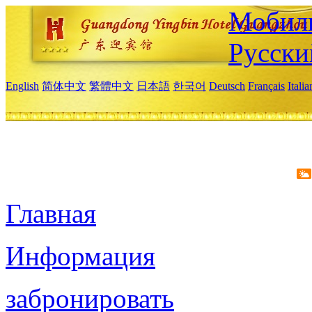
Мобиль
Русски
English
简体中文
繁體中文
日本語
한국어
Deutsch
Français
Itali
Главная
Информация
забронировать