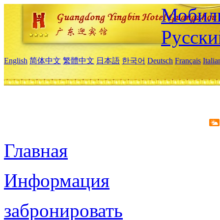
Мобиль
Русски
English
简体中文
繁體中文
日本語
한국어
Deutsch
Français
Itali
Главная
Информация
забронировать