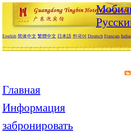
Мобиль
Русски
English
简体中文
繁體中文
日本語
한국어
Deutsch
Français
Itali
Главная
Информация
забронировать