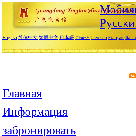
Мобиль
Русски
English
简体中文
繁體中文
日本語
한국어
Deutsch
Français
Itali
Главная
Информация
забронировать