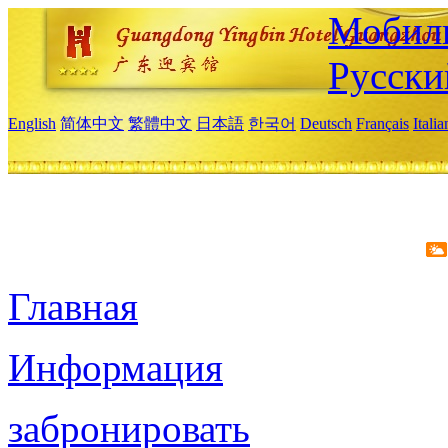
Мобиль
Русски
English
简体中文
繁體中文
日本語
한국어
Deutsch
Français
Itali
Главная
Информация
забронировать