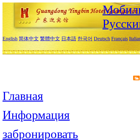
Мобиль
Русски
English
简体中文
繁體中文
日本語
한국어
Deutsch
Français
Itali
Главная
Информация
забронировать