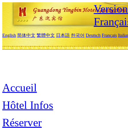
Versio
Françai
English
简体中文
繁體中文
日本語
한국어
Deutsch
Français
Itali
Accueil
Hôtel Infos
Réserver