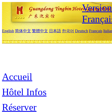
Versio
Françai
English
简体中文
繁體中文
日本語
한국어
Deutsch
Français
Itali
Accueil
Hôtel Infos
Réserver