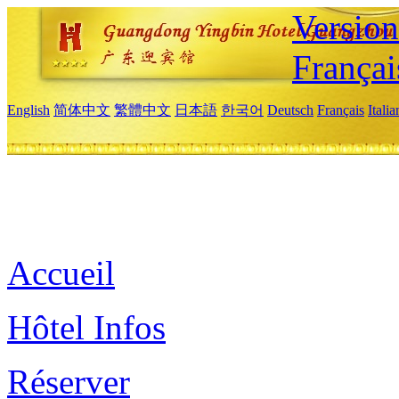
Versio
Françai
English
简体中文
繁體中文
日本語
한국어
Deutsch
Français
Itali
Accueil
Hôtel Infos
Réserver