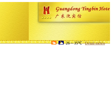
26 ~ 35℃
Détail météo