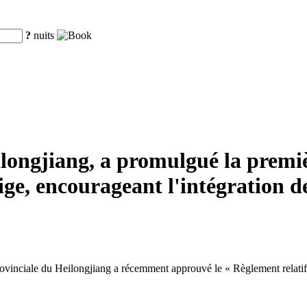
?
nuits
ilongjiang, a promulgué la premi
eige, encourageant l'intégration de
nciale du Heilongjiang a récemment approuvé le « Règlement relatif à la