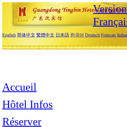
Versio
Françai
English
简体中文
繁體中文
日本語
한국어
Deutsch
Français
Itali
Accueil
Hôtel Infos
Réserver