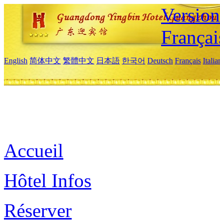
Versio
Françai
English
简体中文
繁體中文
日本語
한국어
Deutsch
Français
Itali
Accueil
Hôtel Infos
Réserver