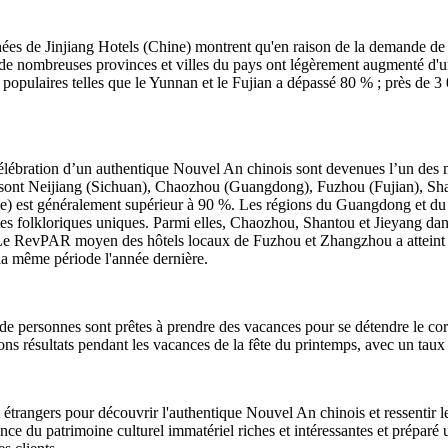
nées de Jinjiang Hotels (Chine) montrent qu'en raison de la demande de v
e nombreuses provinces et villes du pays ont légèrement augmenté d'un
populaires telles que le Yunnan et le Fujian a dépassé 80 % ; près de 3
célébration d’un authentique Nouvel An chinois sont devenues l’un des
orte sont Neijiang (Sichuan), Chaozhou (Guangdong), Fuzhou (Fujian),
ne) est généralement supérieur à 90 %. Les régions du Guangdong et du 
tumes folkloriques uniques. Parmi elles, Chaozhou, Shantou et Jieyang
. Le RevPAR moyen des hôtels locaux de Fuzhou et Zhangzhou a atteint 
a même période l'année dernière.
e personnes sont prêtes à prendre des vacances pour se détendre le corps
bons résultats pendant les vacances de la fête du printemps, avec un ta
x et étrangers pour découvrir l'authentique Nouvel An chinois et ressentir
ience du patrimoine culturel immatériel riches et intéressantes et prépa