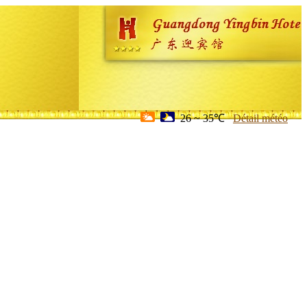
26 ~ 35℃
Détail météo