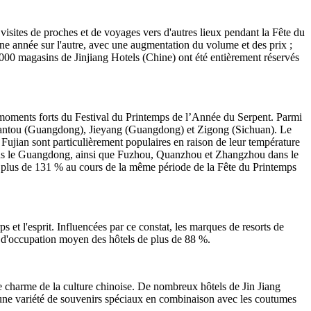
isites de proches et de voyages vers d'autres lieux pendant la Fête du
e année sur l'autre, avec une augmentation du volume et des prix ;
 000 magasins de Jinjiang Hotels (Chine) ont été entièrement réservés
 moments forts du Festival du Printemps de l’Année du Serpent. Parmi
 Shantou (Guangdong), Jieyang (Guangdong) et Zigong (Sichuan). Le
Fujian sont particulièrement populaires en raison de leur température
 dans le Guangdong, ainsi que Fuzhou, Quanzhou et Zhangzhou dans le
plus de 131 % au cours de la même période de la Fête du Printemps
 et l'esprit. Influencées par ce constat, les marques de resorts de
ux d'occupation moyen des hôtels de plus de 88 %.
 le charme de la culture chinoise. De nombreux hôtels de Jin Jiang
ré une variété de souvenirs spéciaux en combinaison avec les coutumes